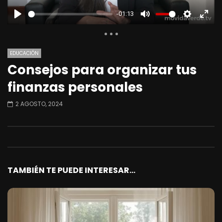
-01:13
PLAY
MUTE
SETTINGS
ENTE
FULL
EDUCACIÓN
Consejos para organizar tus
Theater
finanzas personales
2 AGOSTO, 2024
TAMBIÉN TE PUEDE INTERESAR...