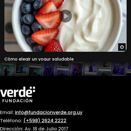
Ve
Cómo elegir un yogur saludable
Email:
info@fundacionverde.org.uy
Teléfono:
(+598) 2624 2222
Dirección: Av. 18 de Julio 2017