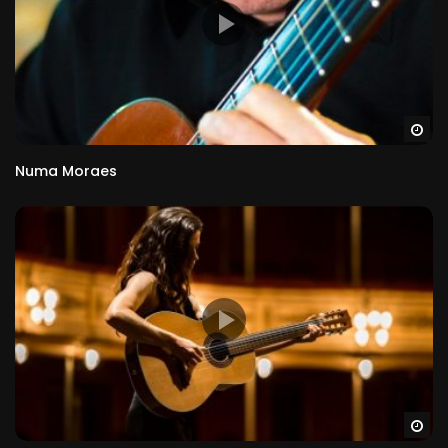
Ve
Numa Moraes
Ve