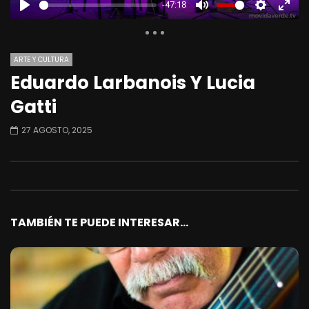
-47:18
PLAY
MUTE
SETTINGS
ENTE
FULL
ARTE Y CULTURA
Eduardo Larbanois Y Lucia
Theater
Gatti
27 AGOSTO, 2025
TAMBIÉN TE PUEDE INTERESAR...