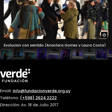
Ve
Evolucion con sentido (Anaclara Gomez y Laura Costa)
Email:
info@fundacionverde.org.uy
Teléfono:
(+598) 2624 2222
Dirección: Av. 18 de Julio 2017