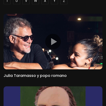
T
U
V
W
X
Y
Z
Julia Taramasso y popo romano