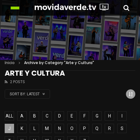
Inicio
Archive by Category "Arte y Cultura"
ARTE Y CULTURA
2 POSTS
SORT BY:
LATEST
ALL
A
B
C
D
E
F
G
H
I
J
K
L
M
N
O
P
Q
R
S