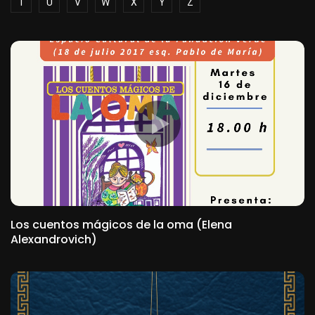
T
U
V
W
X
Y
Z
Los cuentos mágicos de la oma (Elena
Alexandrovich)