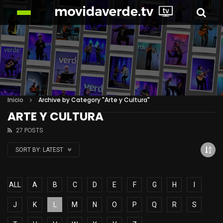
Inicio
Archive by Category "Arte y Cultura"
ARTE Y CULTURA
27 POSTS
SORT BY:
LATEST
ALL
A
B
C
D
E
F
G
H
I
J
K
L
M
N
O
P
Q
R
S