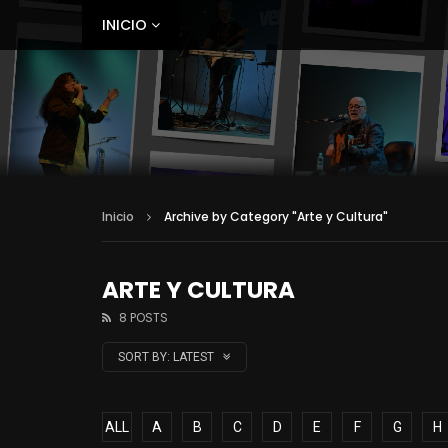
INICIO
Inicio
Archive by Category "Arte y Cultura"
ARTE Y CULTURA
8 POSTS
SORT BY:
LATEST
ALL
A
B
C
D
E
F
G
H