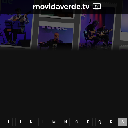
I
J
K
L
M
N
O
P
Q
R
S