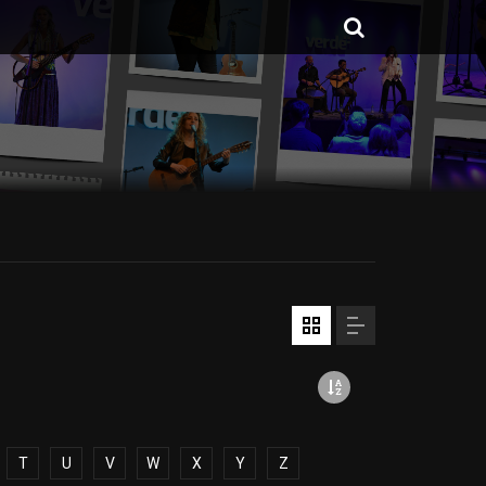
T
U
V
W
X
Y
Z